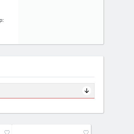
р:
ем смотрите на объём 50–70 л для
защита от детей).