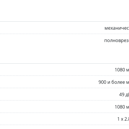
механичес
полноврез
1080 
900 и более 
49 д
1080 
1 х 2.