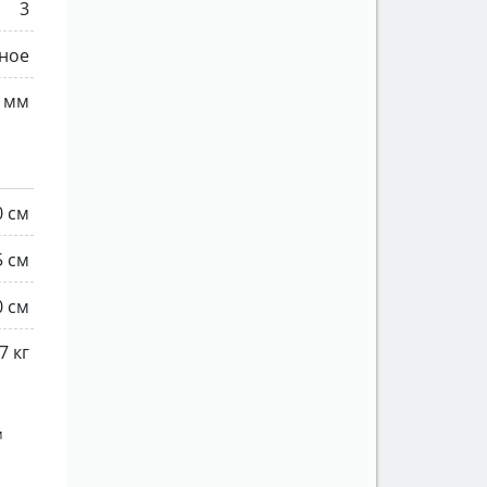
3
ное
 мм
0 см
5 см
0 см
7 кг
м