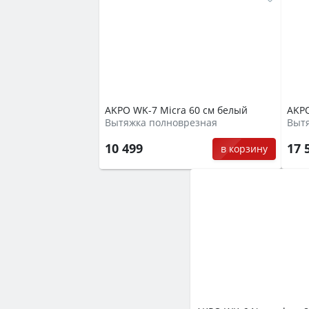
AKPO WK-7 Micra 60 см белый
AKPO
Вытяжка полноврезная
Вытя
10 499
17 
в корзину