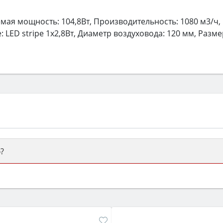
ая мощность: 104,8Вт, Производительность: 1080 м3/ч,
LED stripe 1х2,8Вт, Диаметр воздуховода: 120 мм, Разме
?
ый или электрический) и габаритами под вашу нишу, зат
же A и нужные функции (конвекция, гриль, самоочистка, 