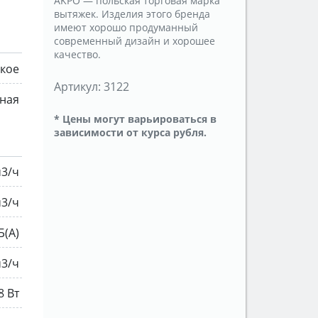
AKPO — польская торговая марка
вытяжек. Изделия этого бренда
имеют хорошо продуманный
современный дизайн и хорошее
качество.
кое
Артикул:
3122
ная
* Цены могут варьироваться в
зависимости от курса рубля.
м3/ч
м3/ч
Б(A)
м3/ч
8 Вт