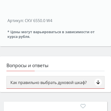
Артикул:
CKV 6550.0 W4
* Цены могут варьироваться в зависимости от
курса рубля.
Вопросы и ответы
Как правильно выбрать духовой шкаф?
Сначала определитесь с типом (газовый или
электрический) и габаритами под вашу нишу,
затем смотрите на объём 50–70 л для семьи,
класс энергопотребления не ниже A и нужные