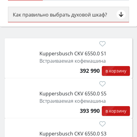
Как правильно выбрать духовой шкаф?
Сначала определитесь с типом (газовый или
электрический) и габаритами под вашу нишу,
затем смотрите на объём 50–70 л для семьи,
класс энергопотребления не ниже A и нужные
Kuppersbusch CKV 6550.0 S1
функции (конвекция, гриль, самоочистка,
Встраиваемая кофемашина
защита от детей).
392 990
в корзину
Kuppersbusch CKV 6550.0 S5
Встраиваемая кофемашина
393 990
в корзину
Kuppersbusch CKV 6550.0 S3