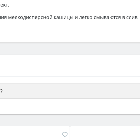
ект.
ния мелкодисперсной кашицы и легко смываются в слив
?
ый или электрический) и габаритами под вашу нишу, зат
же A и нужные функции (конвекция, гриль, самоочистка, 