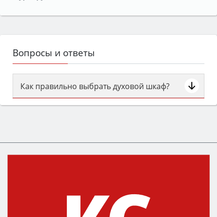
Вопросы и ответы
Как правильно выбрать духовой шкаф?
Сначала определитесь с типом (газовый или
электрический) и габаритами под вашу нишу,
затем смотрите на объём 50–70 л для семьи,
класс энергопотребления не ниже A и нужные
функции (конвекция, гриль, самоочистка,
защита от детей).