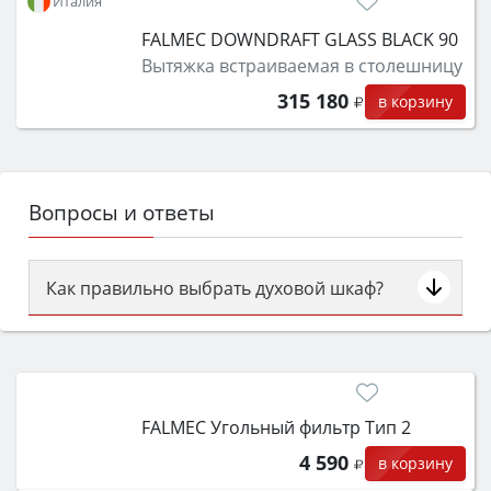
Италия
FALMEC DOWNDRAFT GLASS BLACK 90
Вытяжка встраиваемая в столешницу
315 180
в корзину
Вопросы и ответы
Как правильно выбрать духовой шкаф?
Сначала определитесь с типом (газовый или
электрический) и габаритами под вашу нишу,
затем смотрите на объём 50–70 л для семьи,
класс энергопотребления не ниже A и нужные
FALMEC Угольный фильтр Тип 2
функции (конвекция, гриль, самоочистка,
защита от детей).
4 590
в корзину