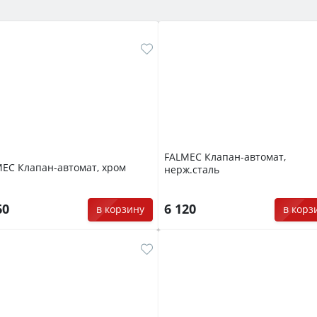
FALMEC Клапан-автомат,
EC Клапан-автомат, хром
нерж.сталь
60
6 120
в корзину
в корз