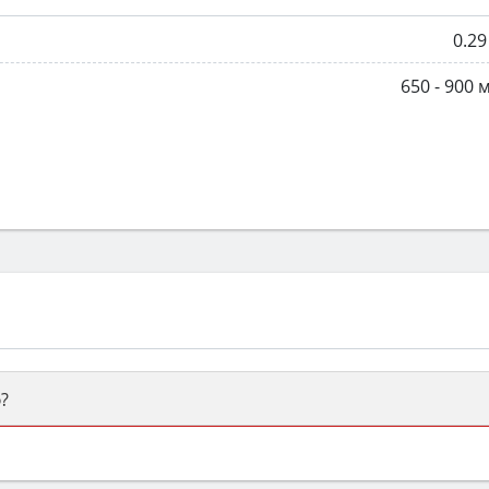
0.29
650 - 900 
?
ый или электрический) и габаритами под вашу нишу, зат
же A и нужные функции (конвекция, гриль, самоочистка, 