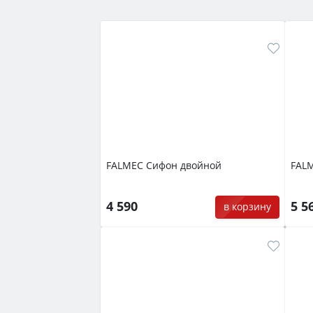
FALMEC Сифон двойной
FALM
4 590
5 5
в корзину