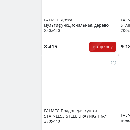
FALMEC Доска
FALM
мультифункциональная, дерево
STAI
280х420
200х
8 415
9 1
в корзину
FALMEC Поддон для сушки
FALM
STAINLESS STEEL DRAYNIG TRAY
поло
370х440