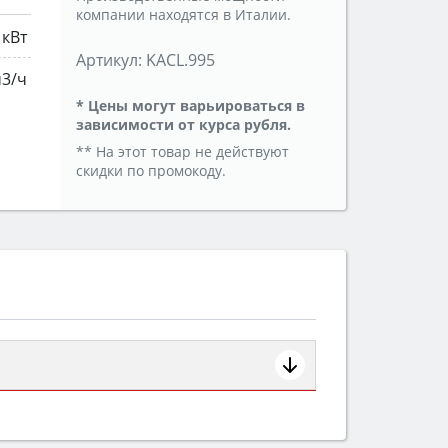
компании находятся в Италии.
 кВт
Артикул:
KACL.995
м3/ч
* Цены могут варьироваться в
зависимости от курса рубля.
** На этот товар не действуют
скидки по промокоду.
ем смотрите на объём 50–70 л для
защита от детей).