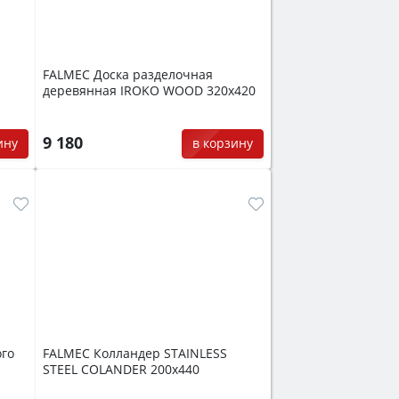
FALMEC Доска разделочная
деревянная IROKO WOOD 320х420
9 180
ину
в корзину
ого
FALMEC Колландер STAINLESS
STEEL COLANDER 200х440