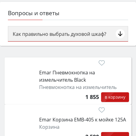
Вопросы и ответы
Как правильно выбрать духовой шкаф?
Сначала определитесь с типом (газовый или
электрический) и габаритами под вашу нишу,
затем смотрите на объём 50–70 л для семьи,
класс энергопотребления не ниже A и нужные
Emar Пневмокнопка на
функции (конвекция, гриль, самоочистка,
измельчитель Black
защита от детей).
Пневмокнопка на измельчитель
1 855
в корзину
Emar Корзина EMB-405 к мойке 125А
Корзина