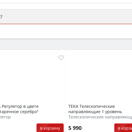
?
ый или электрический) и габаритами под вашу нишу, зат
же A и нужные функции (конвекция, гриль, самоочистка, 
 Регулятор в цвете
TEKA Телескопические
таренное серебро"
направляющие 1 уровень
лятор
Телескопические направляю
0
5 990
в корзину
в корз