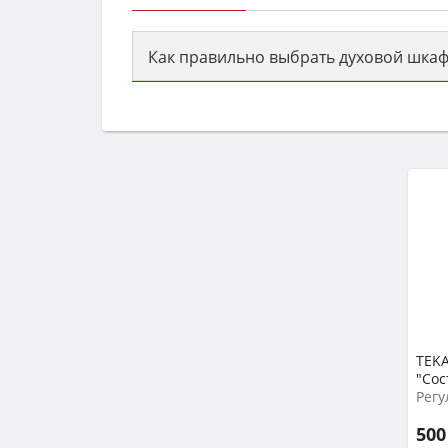
Как правильно выбрать духовой шкаф
Сначала определитесь с типом (газов
семьи, класс энергопотребления не ни
TEKA
"Сос
Регу
50