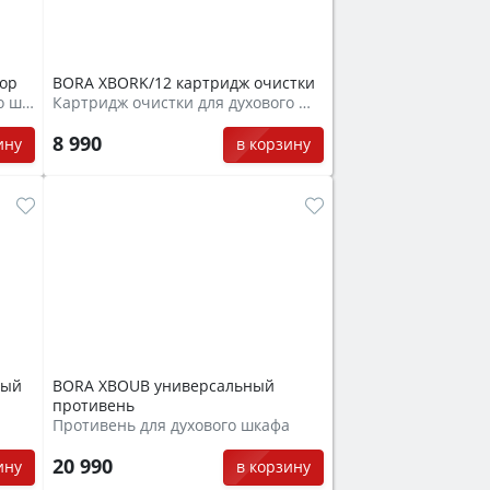
ор
BORA XBORK/12 картридж очистки
Набор монтажный для духового шкафа
Картридж очистки для духового шкафа
8 990
ину
в корзину
ный
BORA XBOUB универсальный
противень
а
Противень для духового шкафа
20 990
ину
в корзину