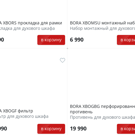
 XBORS прокладка для рамки
BORA XBOMSU монтажный наб
ладка для духового шкафа
90
6 990
в корзину
в корз
BORA XBOGBG перфорирован
A XBOGF фильтр
противень
тр для духового шкафа
Противень для духового шкаф
990
19 990
в корзину
в корз