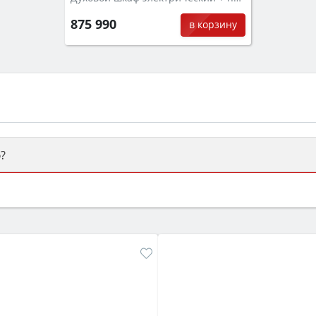
875 990
в корзину
?
ый или электрический) и габаритами под вашу нишу, зат
же A и нужные функции (конвекция, гриль, самоочистка, 