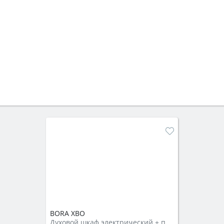
BORA XBO
Духовой шкаф электрический + пар